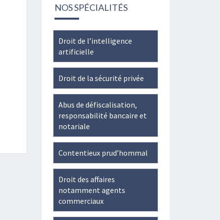
de-
Twitter
LinkedIn
NOS SPÉCIALITÉS
JUAYE-
241796005867275’s
profile
Droit de l’intelligence
on
artificielle
Facebook
Droit de la sécurité privée
Abus de défiscalisation,
responsabilité bancaire et
notariale
Contentieux prud’hommal
Droit des affaires
notamment agents
commerciaux