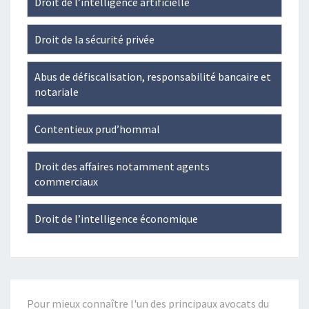
Droit de l’intelligence artificielle
profile
on
Droit de la sécurité privée
Facebook
Abus de défiscalisation, responsabilité bancaire et
notariale
Contentieux prud’hommal
Droit des affaires notamment agents
commerciaux
Droit de l’intelligence économique
Pour mieux connaître l'un des principaux avocats du