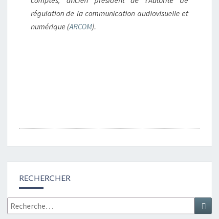
comptes, ancien président de l’Autorité de
régulation de la communication audiovisuelle et
numérique (
ARCOM
).
Navigation
d'article
RECHERCHER
Recherche
Rec
: