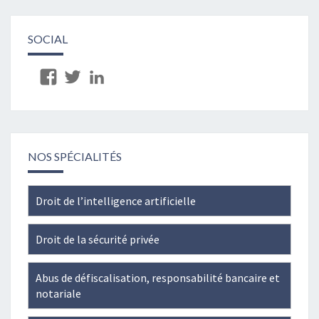
SOCIAL
View
View
View
Cabinet-
juaye’s
dumanoirdejuaye’s
du-
profile
profile
MANOIR-
on
on
de-
Twitter
LinkedIn
NOS SPÉCIALITÉS
JUAYE-
241796005867275’s
Droit de l’intelligence artificielle
profile
on
Droit de la sécurité privée
Facebook
Abus de défiscalisation, responsabilité bancaire et
notariale