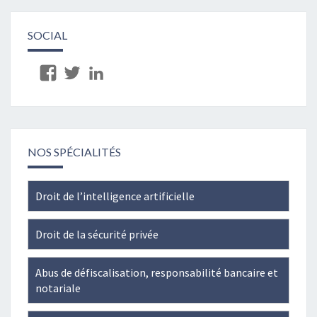
SOCIAL
View
View
View
Cabinet-
juaye’s
dumanoirdejuaye’s
du-
profile
profile
MANOIR-
on
on
de-
Twitter
LinkedIn
NOS SPÉCIALITÉS
JUAYE-
241796005867275’s
Droit de l’intelligence artificielle
profile
on
Droit de la sécurité privée
Facebook
Abus de défiscalisation, responsabilité bancaire et
notariale