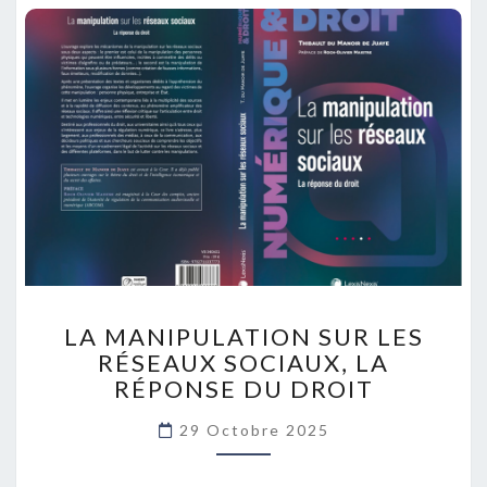
LA
LA MANIPULATION SUR LES
MANIPULATION
RÉSEAUX SOCIAUX, LA
SUR
RÉPONSE DU DROIT
LES
RÉSEAUX
29 Octobre 2025
SOCIAUX,
LA
RÉPONSE