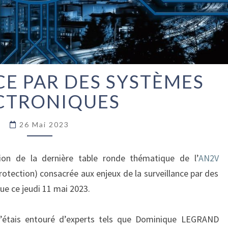
E PAR DES SYSTÈMES
SURVEILLANCE
PAR
CTRONIQUES
DES
SYSTÈMES
26 Mai 2023
ÉLECTRONIQUES
asion de la dernière table ronde thématique de l’
AN2V
rotection) consacrée aux enjeux de la surveillance par des
ue ce jeudi 11 mai 2023.
j’étais entouré d’experts tels que Dominique LEGRAND