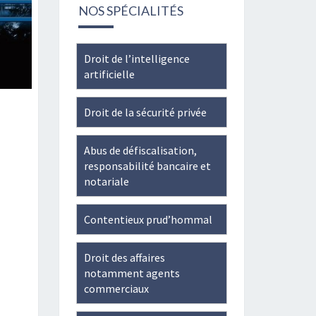
de-
Twitter
LinkedIn
NOS SPÉCIALITÉS
JUAYE-
241796005867275’s
profile
Droit de l’intelligence
on
artificielle
Facebook
Droit de la sécurité privée
Abus de défiscalisation,
responsabilité bancaire et
notariale
Contentieux prud’hommal
Droit des affaires
notamment agents
commerciaux